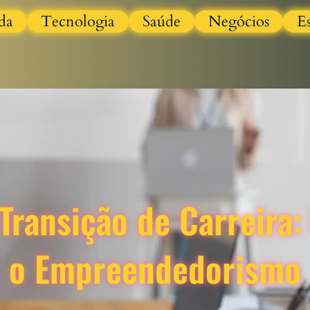
da
Tecnologia
Saúde
Negócios
E
ransição de Carreira
o Empreendedorismo