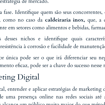
 estratégia de mercado.
a fase. Identifique quem são seus concorrentes,
r, como no caso da
caldeiraria inox
,
que, a d
ente em setores como alimentos e bebidas, farma
as desses nichos e identifique quais caracterí
esistência à corrosão e facilidade de manutençã
r única pode ser o que irá diferenciar seu n
ento eficaz, pode ser a chave do sucesso nesse
ting Digital
 entender e aplicar estratégias de marketing d
 uma presença online nas redes sociais até 
ê alcance um público muito maior do que método